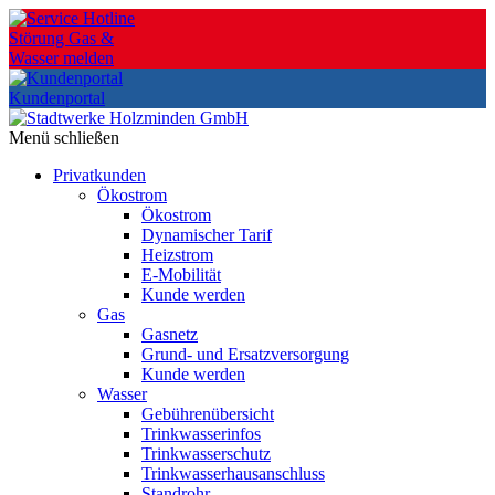
Skip
to
Störung Gas &
the
Wasser melden
content
Kundenportal
Menü schließen
Privatkunden
Ökostrom
Ökostrom
Dynamischer Tarif
Heizstrom
E-Mobilität
Kunde werden
Gas
Gasnetz
Grund- und Ersatzversorgung
Kunde werden
Wasser
Gebührenübersicht
Trinkwasserinfos
Trinkwasserschutz
Trinkwasserhausanschluss
Standrohr