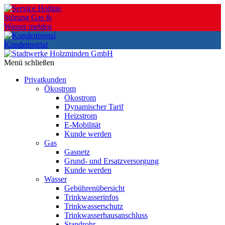
Skip
to
Störung Gas &
the
Wasser melden
content
Kundenportal
Menü schließen
Privatkunden
Ökostrom
Ökostrom
Dynamischer Tarif
Heizstrom
E-Mobilität
Kunde werden
Gas
Gasnetz
Grund- und Ersatzversorgung
Kunde werden
Wasser
Gebührenübersicht
Trinkwasserinfos
Trinkwasserschutz
Trinkwasserhausanschluss
Standrohr